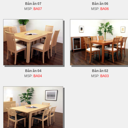
Bàn ăn 07
Bàn ăn 06
MSP:
BA07
MSP:
BA06
Bàn ăn 04
Bàn ăn 02
MSP:
BA04
MSP:
BA03