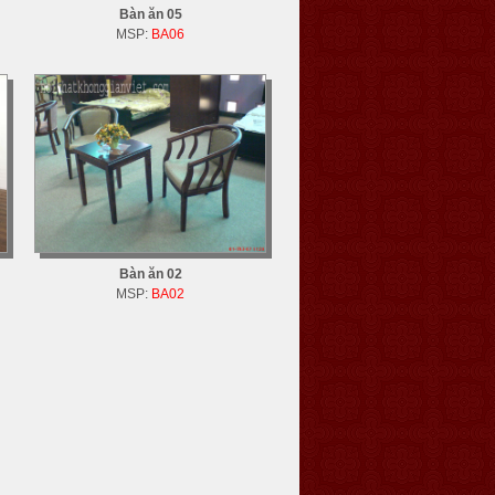
Bàn ăn 05
MSP:
BA06
Bàn ăn 02
MSP:
BA02