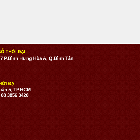
Ỗ THỜI ĐẠI
7 P.Bình Hưng Hòa A, Q.Bình Tân
HỜI ĐẠI
Quận 5, TP.HCM
- 08 3856 3420