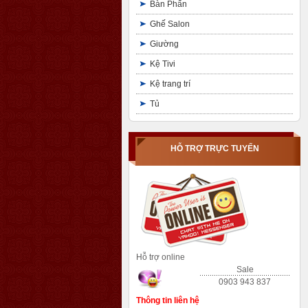
Bàn Phấn
Ghế Salon
Giường
Kệ Tivi
Kệ trang trí
Tủ
HỖ TRỢ TRỰC TUYẾN
Hỗ trợ online
Sale
0903 943 837
Thông tin liên hệ