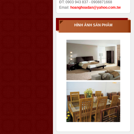
ĐT: 0903 943 837 - 0908871668
Email:
hoanghoadan@yahoo.com.tw
HÌNH ẢNH SẢN PHẨM