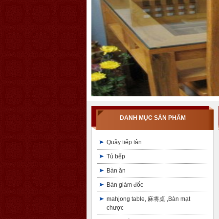
DANH MỤC SẢN PHẨM
Quầy tiếp tân
Tủ bếp
Bàn ăn
Bàn giám đốc
mahjong table, 麻将桌 ,Bàn mạt
chược