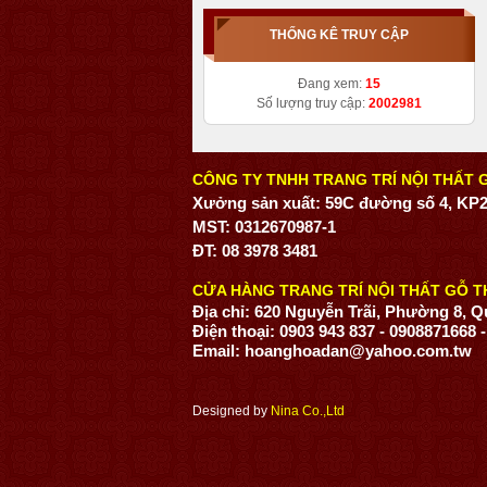
THỐNG KÊ TRUY CẬP
Đang xem:
15
Số lượng truy cập:
2002981
CÔNG TY TNHH TRANG TRÍ NỘI THẤT G
Xưởng sản xuất: 59C đường số 4, KP2
MST: 0312670987-1
ĐT: 08 3978 3481
CỬA HÀNG TRANG TRÍ NỘI THẤT GỖ T
Địa chỉ: 620 Nguyễn Trãi, Phường 8, 
Điện thoại: 0903 943 837 - 0908871668 
Email: hoanghoadan@yahoo.com.tw
Designed by
Nina Co.,Ltd